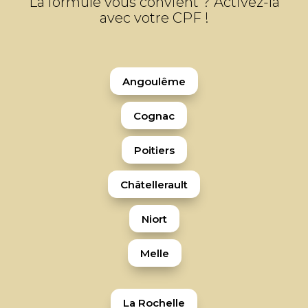
La formule vous convient ? Activez-la
avec votre CPF !
Angoulême
Cognac
Poitiers
Châtellerault
Niort
Melle
La Rochelle