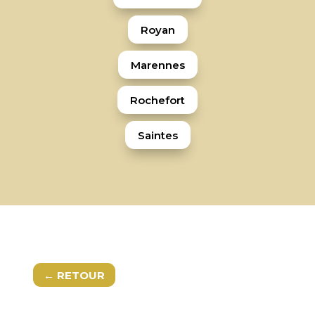
Royan
Marennes
Rochefort
Saintes
← RETOUR